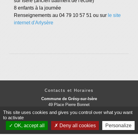
sur Isère (ancien bâtiment de l'école)
8 enfants à la journée
Renseignements au 04 79 10 57 51 ou sur
le site
internet d'Arlysère
Contacts et Horaires
Commune de Grésy-sur-Isère
49 Place Pierre Bonnet
73460 Grésy-sur-Isère - FRANCE
This site uses cookies and gives you control over what you want
+33 4 79 37 91 94
to activate
Contact par formulaire
OK, accept all
Deny all cookies
Personalize