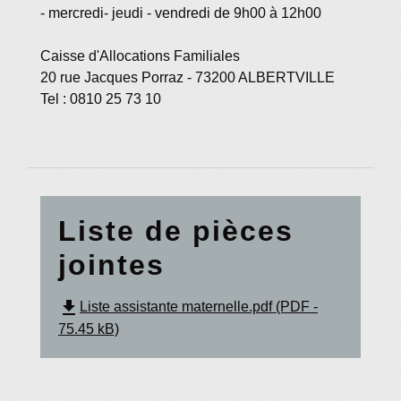
- mercredi- jeudi - vendredi de 9h00 à 12h00
Caisse d'Allocations Familiales
20 rue Jacques Porraz - 73200 ALBERTVILLE
Tel : 0810 25 73 10
Liste de pièces
jointes
file_download
Liste assistante maternelle.pdf (PDF -
75.45 kB)